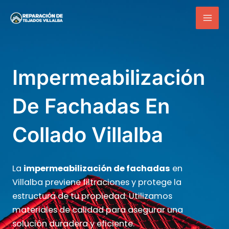
Ir
Mai
al
Men
contenido
Impermeabilización
De Fachadas En
Collado Villalba
La
impermeabilización de fachadas
en
Villalba previene filtraciones y protege la
estructura de tu propiedad. Utilizamos
materiales de calidad para asegurar una
solución duradera y eficiente.