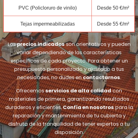
PVC (Policloruro de vinilo)
Desde 50 €/m²
Tejas impermeabilizadas
Desde 55 €/m²
Los
precios indicados
son orientativos y pueden
variar dependiendo de las características
específicas de cada proyecto. Para obtener un
presupuesto personalizado y ajustado a tus
necesidades, no dudes en
contactarnos
.
Ofrecemos
servicios de alta calidad
con
materiales de primera, garantizando resultados
duraderos y eficientes.
Confía en nosotros
para la
reparación y mantenimiento de tu cubierta y
disfruta de la tranquilidad de tener expertos a tu
disposición.