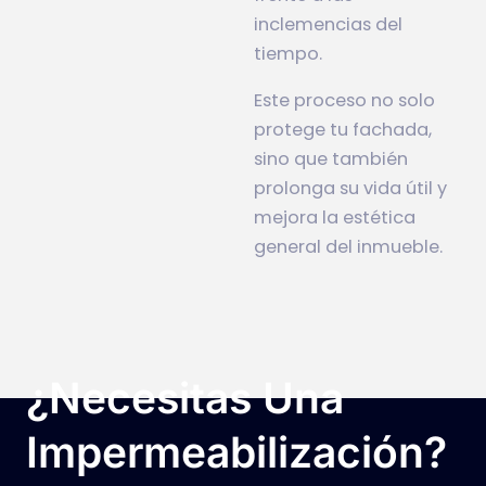
inclemencias del
tiempo.
Este proceso no solo
protege tu fachada,
sino que también
prolonga su vida útil y
mejora la estética
general del inmueble.
¿Necesitas Una
Impermeabilización?