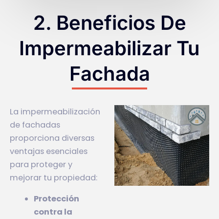
2. Beneficios De
Impermeabilizar Tu
Fachada
La impermeabilización
de fachadas
proporciona diversas
ventajas esenciales
para proteger y
mejorar tu propiedad:
Protección
contra la